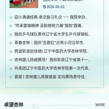
2026-06-02
迎小满诵经典 承文脉习礼仪 —— 我院举办...
“传承雷锋精神 汲取榜样力量”我校“跟着...
我校乒乓球队勇夺辽宁省大学生乒乓球锦标...
青春杏林｜国庆“志愿红”点亮小河沿早市...
劈波斩浪创佳绩| 辽宁中医药大学杏林学院...
杏林健儿扬威赛场！我校斩获辽宁省第十一...
共青团辽宁中医药大学杏林学院第一次代表...
喜报 | 杏林健儿再展雄姿 定向赛场勇夺佳...
卓望杏林
MORE