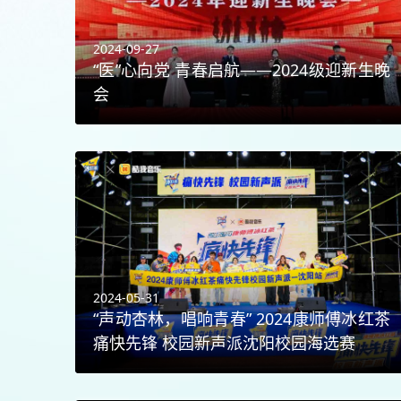
2024-09-27
“医”心向党 青春启航——2024级迎新生晚
会
2024-05-31
“声动杏林，唱响青春” 2024康师傅冰红茶
痛快先锋 校园新声派沈阳校园海选赛