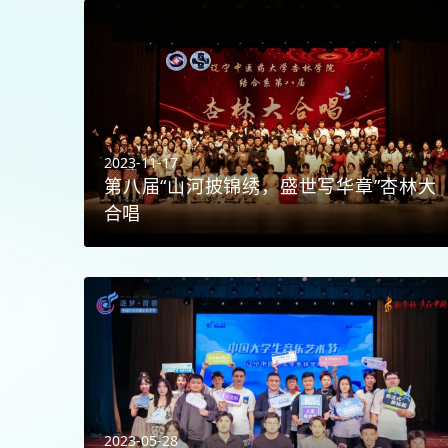
2023-11-17
第八届“山河披锦绣，盛世写华章”杏林大
合唱
2023-05-28