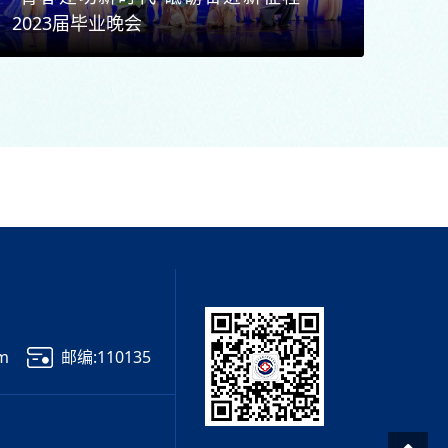
2023届毕业晚会
om
邮编:110135