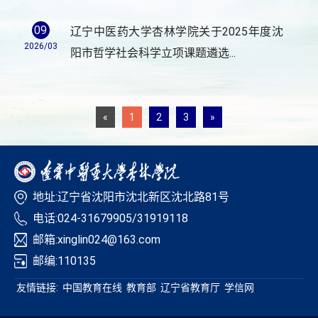
09
辽宁中医药大学杏林学院关于2025年度沈
2026/03
阳市哲学社会科学立项课题遴选...
«
1
2
3
»
地址:辽宁省沈阳市沈北新区沈北路81号
电话:024-31679905/31919118
邮箱:xinglin024@163.com
邮编:110135
友情链接:
中国教育在线
教育部
辽宁省教育厅
学信网