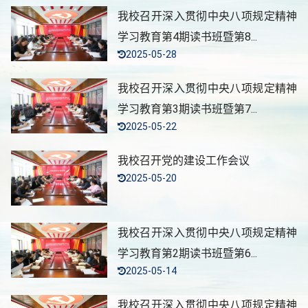
我校召开深入贯彻中央八项规定精神
学习教育第4期读书班暨第8...
2025-05-28
我校召开深入贯彻中央八项规定精神
学习教育第3期读书班暨第7...
2025-05-22
我校召开党的建设工作会议
2025-05-20
我校召开深入贯彻中央八项规定精神
学习教育第2期读书班暨第6...
2025-05-14
我校召开深入贯彻中央八项规定精神