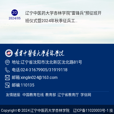
20
辽宁中医药大学杏林学院“雷锋兵”预征班开
2024/05
班仪式暨2024年秋季征兵工...
地址:辽宁省沈阳市沈北新区沈北路81号
电话:024-31679905/31919118
邮箱:xinglin024@163.com
邮编:110135
友情链接:
中国教育在线
教育部
辽宁省教育厅
学信网
Copyright © 2024 辽宁中医药大学杏林学院
辽ICP备11020003号-1
技