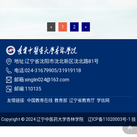
«
1
2
»
地址:辽宁省沈阳市沈北新区沈北路81号
电话:024-31679905/31919118
邮箱:xinglin024@163.com
邮编:110135
友情链接:
中国教育在线
教育部
辽宁省教育厅
学信网
Copyright © 2024 辽宁中医药大学杏林学院
辽ICP备11020003号-1
技
术支持：青葱科技