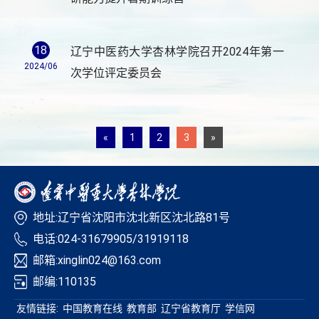
18
辽宁中医药大学杏林学院召开2024年第一
2024/06
次学位评定委员会
«
1
2
3
»
地址:辽宁省沈阳市沈北新区沈北路81号
电话:024-31679905/31919118
邮箱:xinglin024@163.com
邮编:110135
友情链接:
中国教育在线
教育部
辽宁省教育厅
学信网