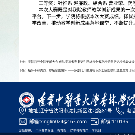
三等奖：针推系 赵廉政、结合系 曹亚荣、药
本次大赛既是对我院教师教学创新成果的一次
平台。下一步，学院将根据本次大赛成绩，择优
学改革，推动教学创新成果落地课堂，不断提升
上条：学院召开全院干部大会 传达学习省委书记许昆林与全省高校党委书记校长集体谈
下条：缅怀革命先烈、厚植家国情怀 ——多部门开展清明节烈士陵园祭扫暨主题党日实
地址:辽宁省沈阳市沈北新区沈北路81号
电话:
邮箱:xinglin024@163.com
邮编:110135
友情链接:
中国教育在线
教育部
辽宁省教育厅
学信网