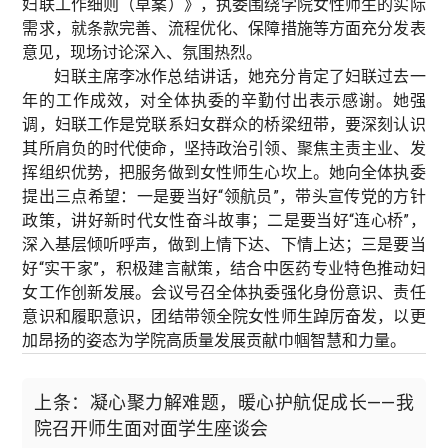
妇联工作细则（草案）》，执委围绕学院女性师生的实际
需求，就条款完善、流程优化、保障措施等方面充分发表
意见，现场讨论深入、氛围热烈。
妇联主席李冰作总结讲话，她充分肯定了妇联过去一
年的工作成效，对全体执委的辛勤付出表示感谢。她强
调，妇联工作是党联系妇女群众的桥梁纽带，要深刻认识
其所肩负的时代使命，坚持政治引领、聚焦主责主业、发
挥组织优势，把服务做到女性师生心坎上。她向全体执委
提出三点希望：一是要当好“领航员”，带头宣传党的方针
政策，讲好新时代女性奋斗故事；二是要当好“连心桥”，
深入基层倾听呼声，做到上情下达、下情上达；三是要当
好“实干家”，积极建言献策，结合中医药专业特色推动妇
女工作创新发展。会议号召全体执委强化身份意识、责任
意识和履职意识，团结带领全院女性师生踔厉奋发，以更
加昂扬的姿态为学院高质量发展贡献巾帼智慧和力量。
上条：凝心聚力解难题，暖心护航促成长——我
院召开师生面对面学生座谈会