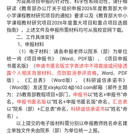
为提高项目申报的针对性、科学性和规范性，请仔细
研读《教育部办公厅关于组织申报2026年度教育部大中
小学课程教材研究项目的通知》要求以及《教育部大中小
学课程教材研究项目2026年度重大项目和重点项目选题
指南》，上述文件及申报所需材料均可从我校官网下载。
二、工作具体安排
1、申报材料
（1）电子材料：请各申报老师以院系（部）为单位
统一将《项目申报书》（Word、PDF版）、《项目申报
书匿名版》（
申请书匿名版文字表述中不得直接或间接透
露个人相关背景材料，否则取消参评资格
，Word、PDF
版）、《汇总表》（Word版）、《科研诚信承诺书》
（Word版）发送至xlxykjc024@163.com邮箱（邮件主题
为：25教育部教程项目+部门，
申报书
以“姓名+申报书”命
名，
申报书匿名版
以“姓名+申报书匿名版”命名，
汇总表
以“院系（部）+汇总表”命名，
科研诚信承诺书
以“姓名”命
名）。
以上提交的电子版材料需分别以申报教师姓名命名建
立单独文件夹由院系（部）为单位统一上报。